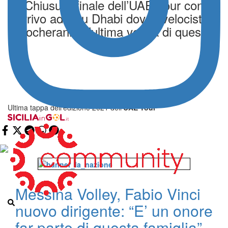
Chiusura finale dell’UAE Tour con
l’arrivo ad Abu Dhabi dove i velocisti si
giocheranno l’ultima volata di questa
edizione
Ultima tappa dell’edizione 2021 dell’
UAE Tour
Messina Volley, Fabio Vinci
nuovo dirigente: “E’ un onore
far parte di questa famiglia”