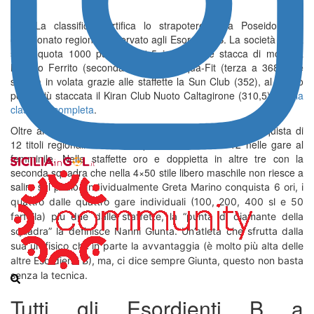
1/3. La classifica certifica lo strapotere della Poseidon nel
campionato regionale riservato agli Esordienti B. La società etnea
sfora quota 1000 punti (1081,5 in totale) e stacca di molto la
Mimmo Ferrito (seconda a 384) e l’Aqua-Fit (terza a 368)
che
supera in volata grazie alle staffette la Sun Club (352), al quinto
posto più staccata il Kiran Club Nuoto Caltagirone (310,5).
Qui la
classifica completa
.
Oltre ai punti il dominio Poseidon è certificato dalla conquista di
12 titoli regionali su 24 a disposizione e 10 su 12 nelle gare al
femminile. Nelle staffette oro e doppietta in altre tre con la
seconda squadra che nella 4×50 stile libero maschile non riesce a
salire sul podio.
Individualmente Greta Marino conquista 6 ori, i
quattro dalle quattro gare individuali (100, 200, 400 sl e 50
farfalla) più due dalle staffette, la “punta di diamante della
squadra” la definisce Nanni Giunta. Un’atleta che sfrutta dalla
sua un fisico che in parte la avvantaggia (è molto più alta delle
altre Esordienti B), ma, ci dice sempre Giunta, questo non basta
senza la tecnica.
Tutti gli Esordienti B a