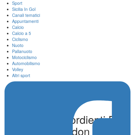
Sport
Sicilia In Gol
Canali tematici
Appuntamenti
Calcio
Calcio a 5
Ciclismo
Nuoto
Pallanuoto
Motociclismo
Automobilismo
Volley
Altri sport
Regionali Esordienti B.
Trionfo Poseidon oltre