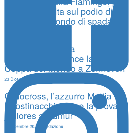
Infinita Rossella Fiamingo, per
la decima volta sul podio di
Coppa del Mondo di spada
9 Febbraio 2025 - Redazione
Ciclocross, Mattia
Agostinacchio vince la prova di
Coppa del Mondo a Zonhoven
23 Dicembre 2024 - Redazione
Ciclocross, l’azzurro Mattia
Agostinacchio vince la prova
juniores a Namur
16 Dicembre 2024 - Redazione