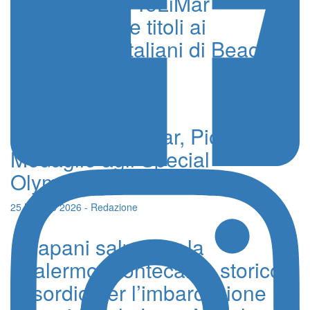
La Canottieri TeLiMar
conquista due titoli ai
Campionati Italiani di Beach
Sprint 2026
20 Luglio 2026 - Redazione
Canottieri TeLiMar, Pioggia di
Medaglie agli Special
Olympics
25 Maggio 2026 - Redazione
Trapani salpa per la
Palermo-Montecarlo, storico
esordio per l’imbarcazione