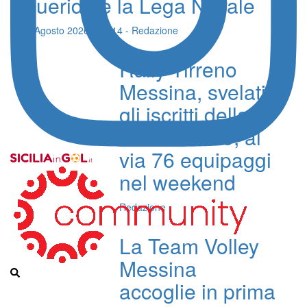
Querida e la Lega Navale
06 Agosto 2026 - 11:14 - Redazione
Rally Tirreno
Messina, svelati
gli iscritti della
23ª edizione, al
via 76 equipaggi
nel weekend
Redazione
La Team Volley
Messina
accoglie in prima