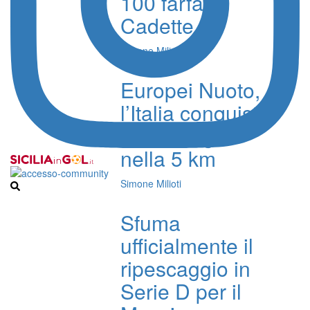
100 farfalla
Cadette
Simone Milioti
Europei Nuoto,
l’Italia conquista
tre medaglie
nella 5 km
Simone Milioti
Sfuma
ufficialmente il
ripescaggio in
Serie D per il