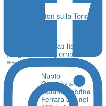
NetTalk, riflettori sulla Tonno
Callipo capolista
22 Aprile 2026 - Alessandra Puglisi
Nuoto Campionati Italiani, il
programma di giorno 6
06 Agosto 2026 - 08:00 - Simone Milioti
Nuoto
Campionati
Italiani, Sabrina
Ferrara oro nei