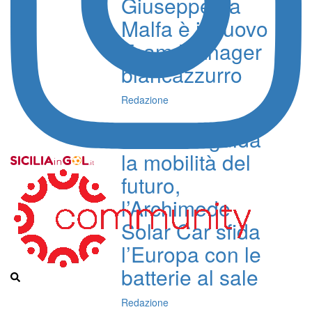
Giuseppe La
Malfa è il nuovo
Team Manager
biancazzurro
Redazione
Siracusa guida
la mobilità del
futuro,
l’Archimede
Solar Car sfida
l’Europa con le
batterie al sale
Redazione