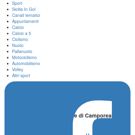
Sport
Sicilia In Gol
Canali tematici
Appuntamenti
Calcio
Calcio a 5
Ciclismo
Nuoto
Pallanuoto
Motociclismo
Automobilismo
Volley
Altri sport
Home
/
IX Trail delle Cantine di Camporeale