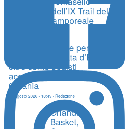
Pozzecco e Tomasello
protagonisti dell’IX Trail delle
Cantine di Camporeale
17 Ottobre 2023 - Edoardo Ullo
Debutto vincente per il 1°
Trofeo Sant’Agata d’Estate,
oltre cento podisti
accendono il centro di
Catania
06 Agosto 2026 - 18:49 - Redazione
Orlandina
Basket,