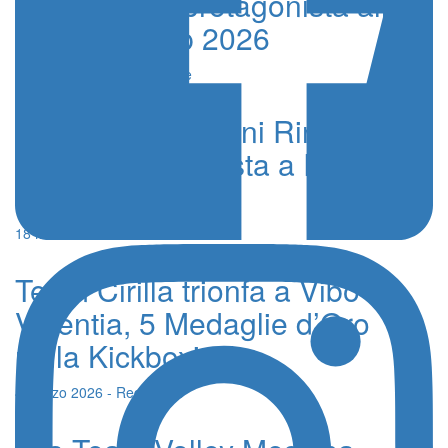
Team Cirilla protagonista alla
Trinacria Cup 2026
25 Marzo 2026 - Redazione
Campionati Italiani Ring FC,
Sicilia protagonista a Riccione
con 27 Medaglie
18 Marzo 2026 - Redazione
Team Cirilla trionfa a Vibo
Valentia, 5 Medaglie d’Oro
nella Kickboxing
4 Marzo 2026 - Redazione