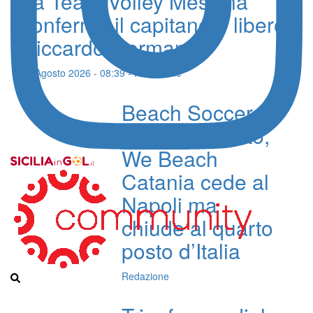
La Team Volley Messina
conferma il capitano e libero
Riccardo Germanà
10 Agosto 2026 - 08:39 - Redazione
Beach Soccer,
Poule Scudetto,
We Beach
Catania cede al
Napoli ma
chiude al quarto
posto d’Italia
Redazione