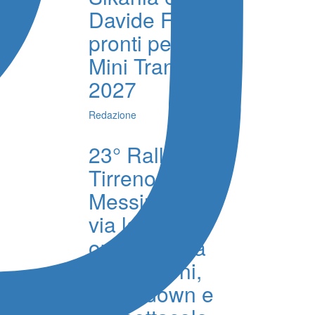
Davide Foti
pronti per la
Mini Transat
2027
Redazione
23° Rally
Tirreno
Messina, al
via la fase
operativa tra
ricognizioni,
shakedown e