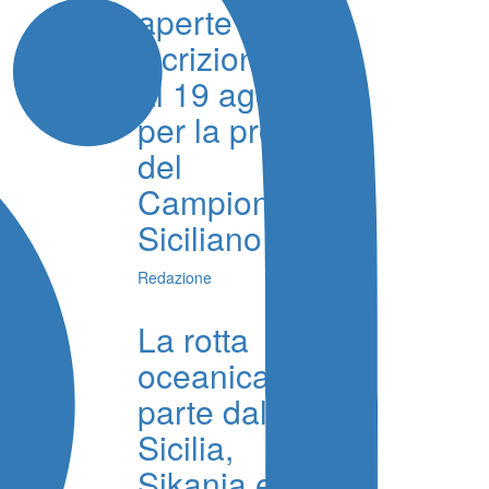
aperte le
iscrizioni fino
al 19 agosto
per la prova
del
Campionato
Siciliano
Redazione
La rotta
oceanica
parte dalla
Sicilia,
Sikania e