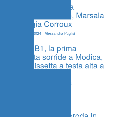
Volley B1, Modica
matricola terribile, Marsala
ingaggia Corroux
7 Novembre 2024 - Alessandra Puglisi
Volley B1, la prima
giornata sorride a Modica,
Caltanissetta a testa alta a
Crotone
16 Ottobre 2024 - Alessandra Puglisi
Caltanissetta approda in