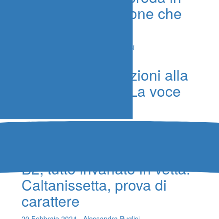
B1, una promozione che
parte da lontano
13 Giugno 2024 - Alessandra Puglisi
Volley B2, sensazioni alla
sosta pasquale. La voce
dei protagonisti
29 Marzo 2024 - Alessandra Puglisi
B2, tutto invariato in vetta.
Caltanissetta, prova di
carattere
20 Febbraio 2024 - Alessandra Puglisi