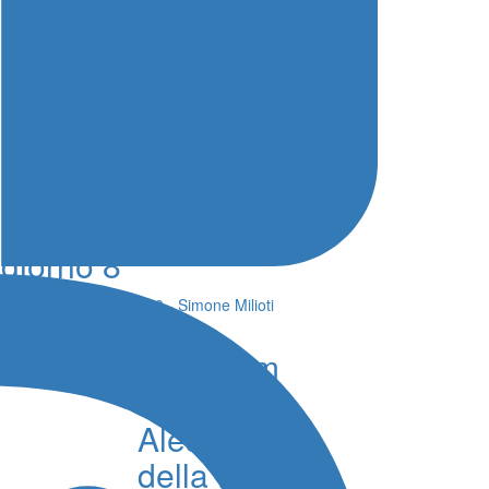
Nuoto Campionati
Italiani, il programma di
giorno 8
08 Agosto 2026 - 08:00 - Simone Milioti
6° Slalom
Città di
Alessandria
della Rocca,