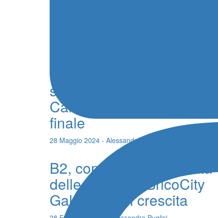
Santa Teresa di Riva
puntano al vertice
14 Settembre 2024 - Alessandra Puglisi
Volley B2, Modica a due
set dalla promozione,
Caltanissetta sogna la
finale
28 Maggio 2024 - Alessandra Puglisi
B2, continua la cavalcata
delle siciliane. BricoCity
GalpeAlus in crescita
28 Febbraio 2024 - Alessandra Puglisi