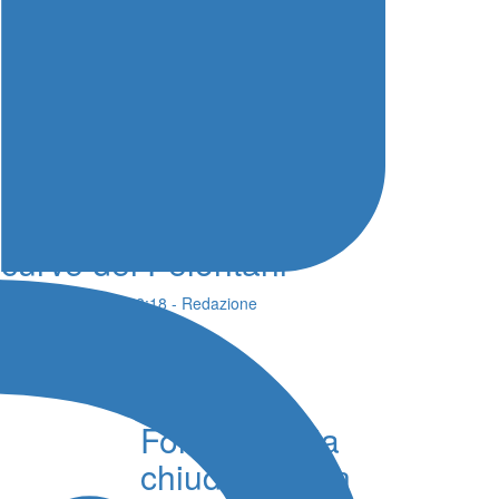
Inizia la notte del 23°
Rally Tirreno Messina,
motori accesi tra le
curve dei Peloritani
08 Agosto 2026 - 18:18 - Redazione
Nuoto
Europei
Fondo, l’Italia
chiude con un