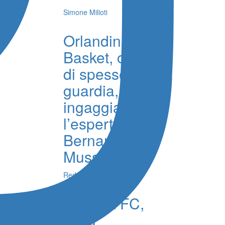
Simone Milioti
Orlandina
Basket, colpo
di spessore in
guardia,
ingaggiato
l’esperto
Bernardo
Musso
Redazione
Catania FC,
caos