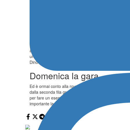
Gara congelata per 2 tornate – il tempo per liberare la 
danza, Browning ha proseguito col suo ritmo indiavolat
che aveva fatto una gran rimonta allo start avendo un
Per il driver della Hitech Pulse Eight, oggi in grande 
dell’ingresso della safety car.
Poi il sorpasso a Minì al secondo posto. Il 18enne sici
ad avvicinare Browing e Dunne. Questi ultimi hannoa v
un buon terzo posto a 4″441 dal vincitore. Il pilota d
Dino Beganovic, quarto a 5’339. Poi il vuoto con distacc
Domenica la gara
Ed è ormai conto alla rovescia per la gara decisiva. D
dalla seconda fila grazie al terzo posto ottenuto oggi.
per fare un esempio più tangibile, presenta linee sinuo
importante la partenza.