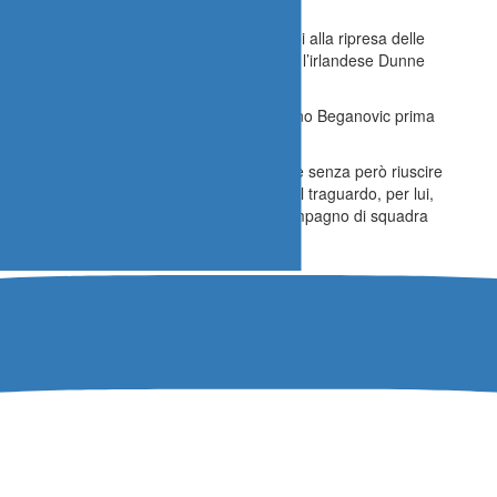
pista dalle due monoposto incidentate – poi alla ripresa delle
o mentre alle spalle di Minì è sopraggiunto l’irlandese Dunne
 grandissimo spunto.
spolvero, partito sesto, ha superato anche Dino Beganovic prima
liano ha poi condotto la gara in modo lineare senza però riuscire
uto un passo gara decisamente migliore. Al traguardo, per lui,
i Marineo ha preceduto al traguardo il suo compagno di squadra
hi ben più alti.
omenica 19 novembre alle 9.30 italiane. Gabriele Minì partirà
 Buona posizione in un circuito cittadino che come Montecarlo,
se con conseguenti difficoltà nei sorpassi. Sarà molto