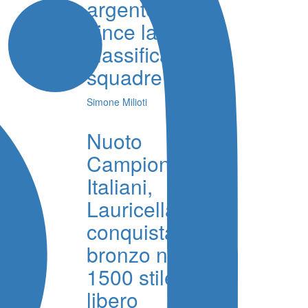
argento e
vince la
classifica
squadre
Simone Milioti
Nuoto
Campionati
Italiani,
Lauricella
conquista il
bronzo nei
1500 stile
libero