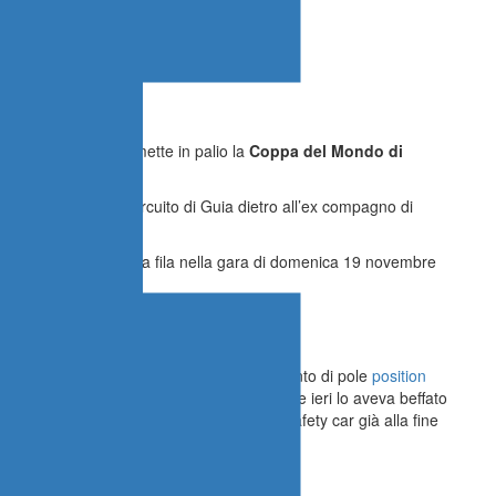
l Gp di Macao che mette in palio la
Coppa del Mondo di
alifying Race
sul circuito di Guia dietro all’ex compagno di
d Alex Dunne.
di partire dalla seconda fila nella gara di domenica 19 novembre
istata
dopo due giorni di qualifiche (con tanto di pole
position
ma
ha tentato subito l’attacco a Browning che ieri lo aveva beffato
lle retrovie ha richiesto l’intervento della safety car già alla fine
passo di Dunne