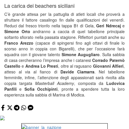
La carica dei beachers siciliani
C’è grande attesa per la pattuglia di atleti locali che proverà a
sfruttare il fattore casalingo fin dalle qualificazioni del venerdì.
Reduci dal fresco trionfo nella tappa B1 di Gela,
Geri Ndrecaj
e
Simone Orto
andranno a caccia di quel tabellone principale
soltanto sfiorato nella passata stagione. Riflettori puntati anche su
Franco Arezzo
(capace di spingersi fino agli ottavi di finale lo
scorso anno in coppia con Bigarelli), che per l’occasione farà
squadra con il giovane talento
Simone Augugliaro
. Sulla sabbia
di casa cercheranno l’impresa anche i catanesi
Corrado Paternò
Castello
e
Andrea Lo Presti
, oltre al ragusano
Giovanni Alfieri
,
atteso al via al fianco di
Davide Ciamarra
. Nel tabellone
femminile, infine, l’attenzione degli appassionati sarà rivolta alla
coppia targata
Masterball Academy
, composta da
Ludovica
Panfili
e
Sofia Occhipinti
, pronte a spendere tutta la loro
esperienza sulla sabbia di Marina di Modica.