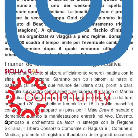
preannuncia come uno dei weekend più spettacolari
dell’estate sportiva siciliana. La località balneare è pronta a
ospitare la seconda tappa Gold del Campionato Italiano
Assoluto di Beach Volley (quarto appuntamento tricolore
della stagione). A quarantotto ore dal fischio d’inizio, la
macchina organizzativa viaggia a pieno regime: domani alle
ore 11:00 scadrà il tempo limite per l’eventuale cambio delle
coppie, termine dopo il quale verranno ufficializzati i
tabelloni e il calendario ufficiale degli incontri.
I numeri del torneo e la macchina organizzativa
Il sipario sull’evento si alzerà ufficialmente venerdì mattina con le
sfide di qualificazione. Saranno ben 58 i binomi ai nastri di
partenza (al netto di due rinunce dell’ultima ora), pronti a darsi
battaglia sui quattro campi allestiti nel cuore del villaggio di Marina
di Modica. Di queste coppie, 38 passeranno dalla griglia dei turni
preliminari (20 nel tabellone femminile e 18 in quello maschile)
con l’obiettivo di strappare un pass per il
Main Draw
di sabato e
domenica, quando la manifestazione entrerà nel vivo. L’evento,
promosso e orchestrato da
Isoci
in sinergia con la Regione
Siciliana, il Libero Consorzio Comunale di Ragusa e il Comune di
Modica, promette di registrare il pubblico delle grandi occasioni,