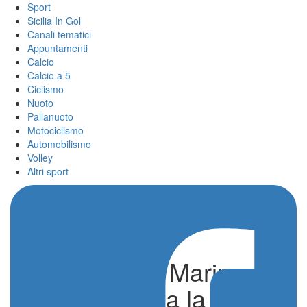
Sport
Sicilia In Gol
Canali tematici
Appuntamenti
Calcio
Calcio a 5
Ciclismo
Nuoto
Pallanuoto
Motociclismo
Automobilismo
Volley
Altri sport
Beach Volley Marina di
Modica, scatta la tappa