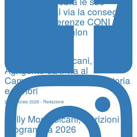
Agrigento celebra le sue
eccellenze, al via la consegna
delle Benemerenze CONI e
dei Premi Panathlon
29 Aprile 2026 - Redazione
2° Rally Monti Sicani,
Agrigento dà il via al
Campionato Siciliano tra storia
e motori
25 Febbraio 2026 - Redazione
Rally Monti Sicani, Iscrizioni e
Programma 2026