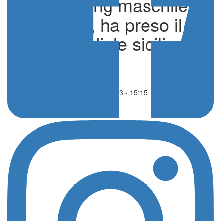
Surf Casting maschile e
femminile, ha preso il
via il Mondiale siciliano
di Nunzio Currenti
Altri sport
07 Novembre 2023 - 15:15