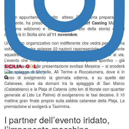
Era un appuntamento molto atteso. Dopo tanta preparazione.
finalmente, ha preso il via il
Mondiale di Surf Casting
Maschile
(39esima edizione) e femminile (30° atto della storia) che si
disputerà in Sicilia sino all’
11 novembre
.
Uno sforzo organizzativo non indifferente che vedrà per la prima
volta sulle nostre spiagge 22 nazioni rappresentate da altrettante
squadre maschili e da 11 femminile con oltre 200 atleti al via.
L’evento che mette in palio i titoli iridati di pesca sportivo – già
suggestivo sin dalle presentazione svoltasi Messina – si snoderà
sulle spiagge di Mortelle, Alì Terme e Roccalumera, dove è in
corso di svolgimento la giornata odierna, e su quelle del
Catanese, dove da domani tra la spiagggia di San Marco
(Calatabiano) e la Plaja di Catania (otto km di litorale con quartier
generale al Lido Le Palme) di svolgeranno le fasi decisive. Il 10
mattina gran finale proprio sulla sabbia catanese della Plaja. La
premiazione si svolgerà a Taormina.
I partner dell’evento iridato,