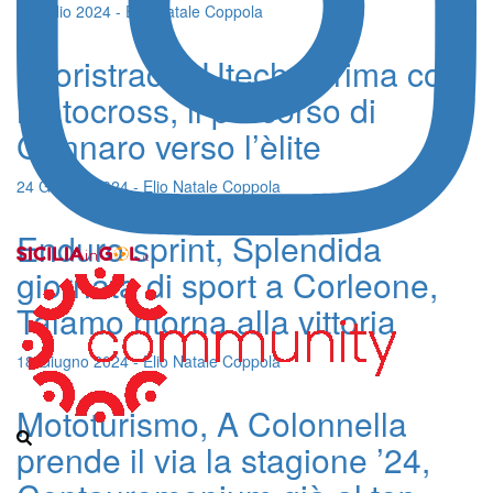
3 Luglio 2024 - Elio Natale Coppola
Fuoristrada, Utech fa rima con
motocross, il percorso di
Gennaro verso l’èlite
24 Giugno 2024 - Elio Natale Coppola
Enduro sprint, Splendida
giornata di sport a Corleone,
Talamo ritorna alla vittoria
18 Giugno 2024 - Elio Natale Coppola
Mototurismo, A Colonnella
prende il via la stagione ’24,