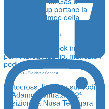
Fuoristrada, Full Gas e
Seventy Group portano la
Sicilia nell’Olimpo della
minienduro
20 Agosto 2024 - Elio Natale Coppola
Motocross, Lombok indigesta
per Andrea Adamo, mancato il
podio per un soffio
8 Luglio 2024 - Elio Natale Coppola
Motocross, Il ritorno sul podio
di Adamo, centrata la 2ª
posizione a Nusa Tenggara