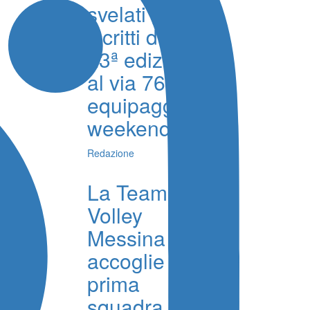
svelati gli
iscritti della
23ª edizione,
al via 76
equipaggi nel
weekend
Redazione
La Team
Volley
Messina
accoglie in
prima
squadra i