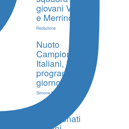
giovani Vinci
e Merrino
Redazione
Nuoto
Campionati
Italiani, il
programma di
giorno 6
Simone Milioti
Nuoto
Campionati
Italiani,