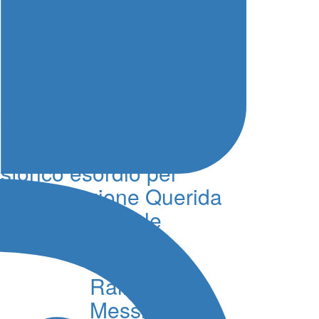
Trapani salpa per la
Palermo-Montecarlo,
storico esordio per
l’imbarcazione Querida
e la Lega Navale
06 Agosto 2026 - 11:14 - Redazione
Rally Tirreno
Messina,