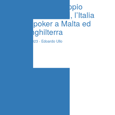
Bonaventura, doppio
Berardi e Frattesi, l’Italia
cala il poker a Malta ed
ora l’Inghilterra
14 Ottobre 2023 - Edoardo Ullo