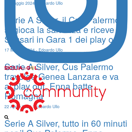
19 Maggio 2024 - Edoardo Ullo
Serie A Silver, il Cus Palermo
si gioca la salvezza e riceve
Sassari in Gara 1 dei play out
17 Maggio 2024 - Edoardo Ullo
Serie A Silver, Cus Palermo
travolge Genea Lanzara e va
ai play out, Enna batte
Romagna
22 Aprile 2024 - Edoardo Ullo
Serie A Silver, tutto in 60 minuti