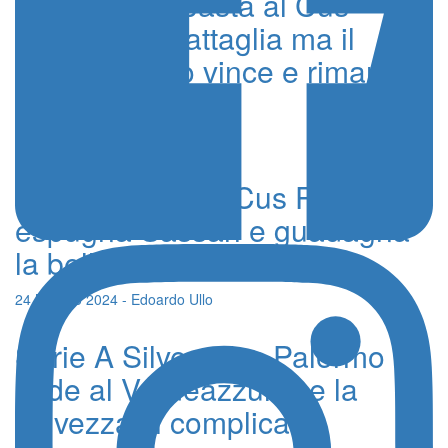
Il cuore non basta al Cus
Palermo, è battaglia ma il
Verdeazzurro vince e rimane in
A Silver
26 Maggio 2024 - Edoardo Ullo
Serie A Silver, il Cus Palermo
espugna Sassari e guadagna
la bella per la salvezza
24 Maggio 2024 - Edoardo Ullo
Serie A Silver, Cus Palermo
cede al Verdeazzurro e la
salvezza si complica