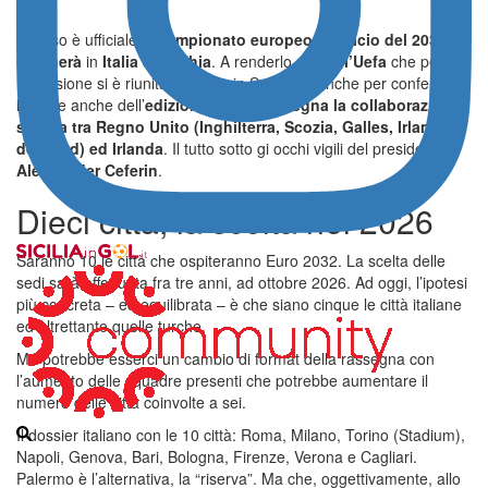
Adesso è ufficiale. Il
campionato europeo di calcio del 2032 si
giocherà
in
Italia e Turchia
. A renderlo noto è
l’Uefa
che per
l’occasione si è riunita a
Nyon
, in Svizzera, anche per confermare
la sede anche dell’
edizione 2028 che segna la collaborazione
storica tra Regno Unito (Inghilterra, Scozia, Galles, Irlanda
del Nord) ed Irlanda
. Il tutto sotto gi occhi vigili del presidente
Aleksander Ceferin
.
Dieci città, la scelta nel 2026
Saranno 10 le città che ospiteranno Euro 2032. La scelta delle
sedi sarà effettuata fra tre anni, ad ottobre 2026. Ad oggi, l’ipotesi
più concreta – ed equilibrata – è che siano cinque le città italiane
ed altrettante quelle turche.
Ma potrebbe esserci un cambio di format della rassegna con
l’aumento delle squadre presenti che potrebbe aumentare il
numero delle città coinvolte a sei.
Il dossier italiano con le 10 città: Roma, Milano, Torino (Stadium),
Napoli, Genova, Bari, Bologna, Firenze, Verona e Cagliari.
Palermo è l’alternativa, la “riserva”. Ma che, oggettivamente, allo